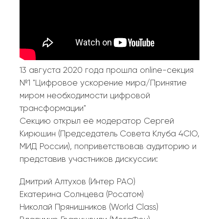
13 августа 2020 года прошла online-секция
№1 "Цифровое ускорение мира/Принятие
миром необходимости цифровой
трансформации"
Секцию открыл её модератор Сергей
Кирюшин (Председатель Совета Клуба 4CIO,
МИД России), поприветствовав аудиторию и
представив участников дискуссии:
Дмитрий Алтухов (Интер РАО)
Екатерина Солнцева (Росатом)
Николай Прянишников (World Class)