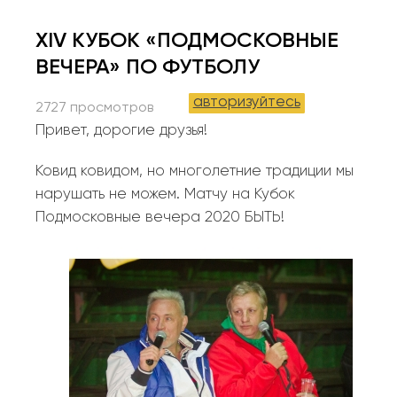
XIV КУБОК «ПОДМОСКОВНЫЕ
ПРИНЯТЬ УЧАСТИЕ
ПРИНЯТЬ УЧАСТИЕ
ВЕЧЕРА» ПО ФУТБОЛУ
ПОЖАЛУЙСТА,
ПОЖАЛУЙСТА,
авторизуйтесь
авторизуйтесь
С
С
2727 просмотров
ПОМОЩЬЮ УЧЕТНОЙ ЗАПИСИ 4CIO,
ПОМОЩЬЮ УЧЕТНОЙ ЗАПИСИ 4CIO,
Привет, дорогие друзья!
ЧТОБЫ СЫГРАТЬ В ФУТБОЛ ИЛИ
ЧТОБЫ СЫГРАТЬ В ФУТБОЛ ИЛИ
Ковид ковидом, но многолетние традиции мы
НАПИШИТЕ ПИСЬМО НА
НАПИШИТЕ ПИСЬМО НА
team@4cio.ru
team@4cio.ru
нарушать не можем. Матчу на Кубок
Подмосковные вечера 2020 БЫТЬ!