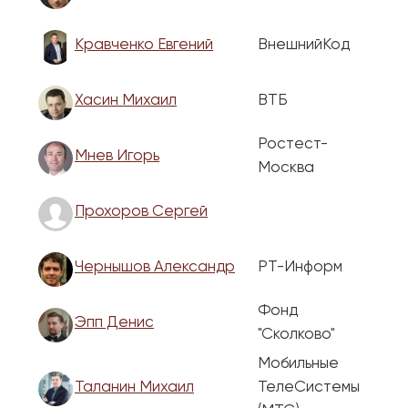
Кравченко Евгений
ВнешнийКод
Хасин Михаил
ВТБ
Ростест-
Мнев Игорь
Москва
Прохоров Сергей
Чернышов Александр
РТ-Информ
Фонд
Эпп Денис
"Сколково"
Мобильные
Таланин Михаил
ТелеСистемы