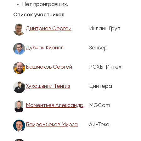
Нет проигравших.
Список участников
Дмитриев Сергей
Инлайн Груп
Дубчак Кирилл
Зенвер
Башмаков Сергей
РСХБ-Интех
Хухашвили Тенгиз
Цинтера
Маментьев Александр
MGCom
Байрамбеков Мирза
Ай-Теко