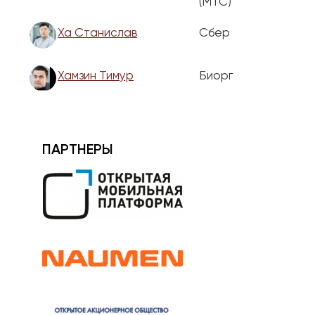
(МТС)
Ха Станислав
Сбер
Хамзин Тимур
Биорг
ПАРТНЕРЫ