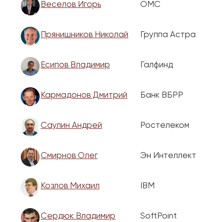
Веселов Игорь
ОМС
Прянишников Николай
Группа Астра
Есипов Владимир
Галфинд
Кармадонов Дмитрий
Банк ВБРР
Саулин Андрей
Ростелеком
Смирнов Олег
Эн Интеллект
Козлов Михаил
IBM
Сердюк Владимир
SoftPoint